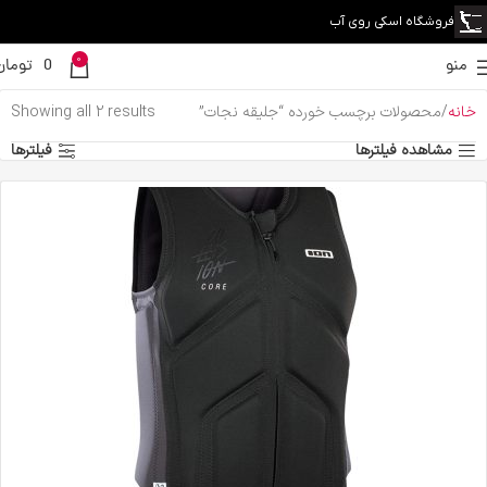
فروشگاه اسکی روی آب
0
منو
0
تومان
خانه
محصولات برچسب خورده “جلیقه نجات”
Showing all 2 results
مشاهده فیلترها
فیلترها