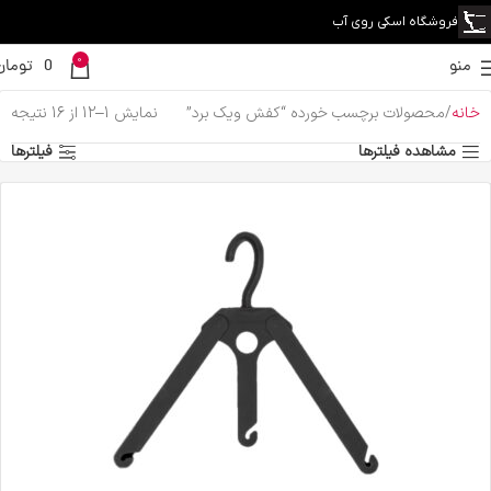
فروشگاه اسکی روی آب
0
منو
0
تومان
خانه
محصولات برچسب خورده “کفش ویک برد”
نمایش 1–12 از 16 نتیجه
مشاهده فیلترها
فیلترها