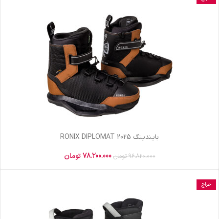
بایندینگ RONIX DIPLOMAT 2025
78.200.000
تومان
96.820.000
تومان
حراج