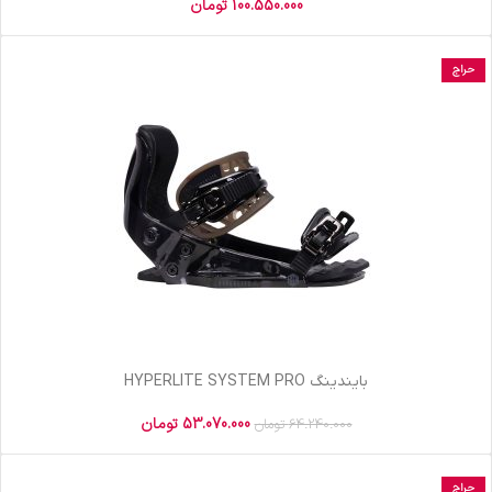
100.550.000
تومان
حراج
بایندینگ HYPERLITE SYSTEM PRO
53.070.000
تومان
64.240.000
تومان
حراج