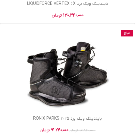
بایندینگ ویک برد LIQUIDFORCE VERTEX 6X
130.340.000
تومان
حراج
بایندینگ ویک برد RONIX PARKS 2025
91.240.000
تومان
96.820.000
تومان