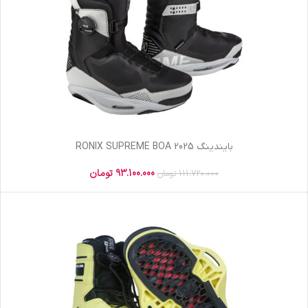
بایندینگ RONIX SUPREME BOA 2025
93.100.000
تومان
111.720.000
تومان