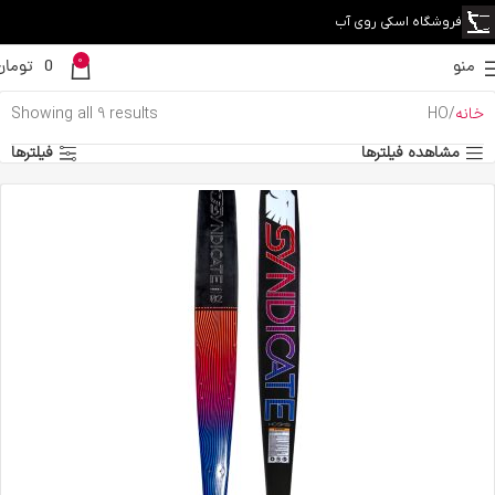
فروشگاه اسکی روی آب
0
منو
0
تومان
خانه
HO
Showing all 9 results
مشاهده فیلترها
فیلترها