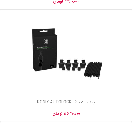
2.260.000
تومان
بند بایندینگ RONIX AUTOLOCK
5.640.000
تومان