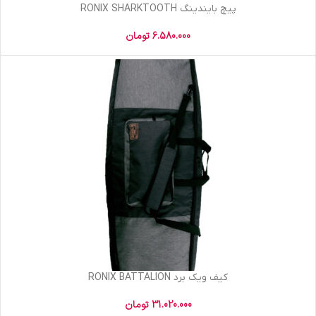
پیچ بایندینگ RONIX SHARKTOOTH
6.580.000
تومان
کیف ویک برد RONIX BATTALION
31.020.000
تومان