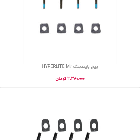
پیچ بایندینگ HYPERLITE M6
3.380.000
تومان