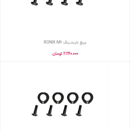
پیچ بایندینگ RONIX M6
2.260.000
تومان