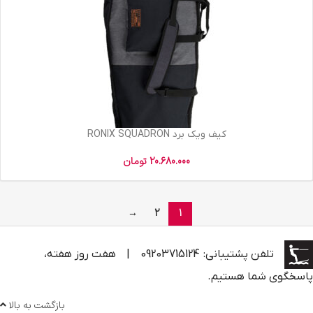
کیف ویک برد RONIX SQUADRON
20.680.000
تومان
→
2
1
تلفن پشتیبانی: 09203715124
|
هفت روز هفته،
پاسخگوی شما هستیم.
بازگشت به بالا