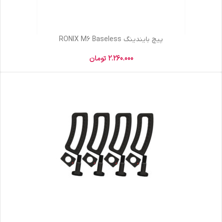
پیچ بایندینگ RONIX M6 Baseless
2.260.000
تومان