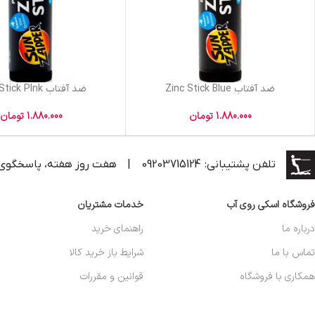
ضد آفتاب Zinc Stick Blue
ضد آفتاب Zinc Stick PInk
1.880.000
تومان
1.880.000
تومان
تلفن پشتیبانی: 09203715124
|
هفت روز هفته، پاسخگوی
فروشگاه اسکی روی آب
خدمات مشتریان
درباره ما
راهنمای خرید
تماس با ما
شرایط باز خرید کالا
همکاری با فروشگاه
قوانین و مقررات