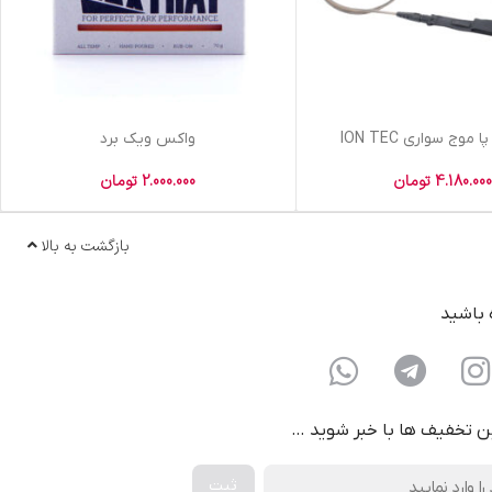
موج سواری ION TEC
واکس ویک برد
4.180.00
تومان
2.000.000
تومان
بازگشت به بالا
ه باشید
ن تخفیف ها با خبر شوید …