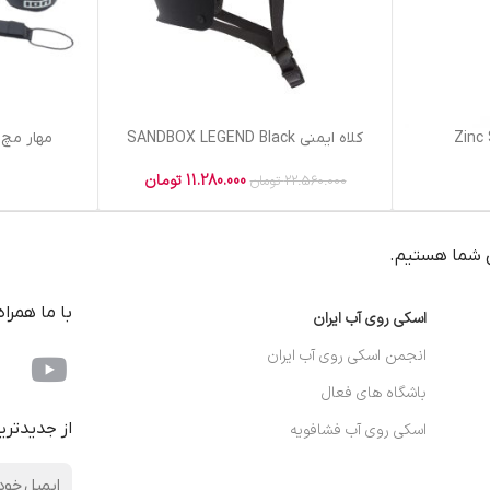
کلاه ایمنی SANDBOX LEGEND Black
مهار مچ پا 
11.280.000
تومان
0
22.560.000
تومان
 شما هستیم.
با ما همرا
اسکی روی آب ایران
انجمن اسکی روی آب ایران
باشگاه های فعال
از جدیدتری
اسکی روی آب فشافویه