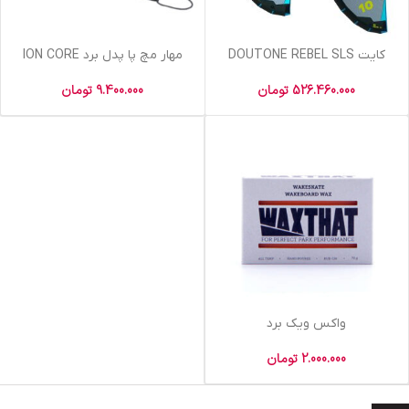
کایت DOUTONE REBEL SLS
مهار مچ پا پدل برد ION CORE
526.460.000
تومان
9.400.000
تومان
واکس ویک برد
2.000.000
تومان