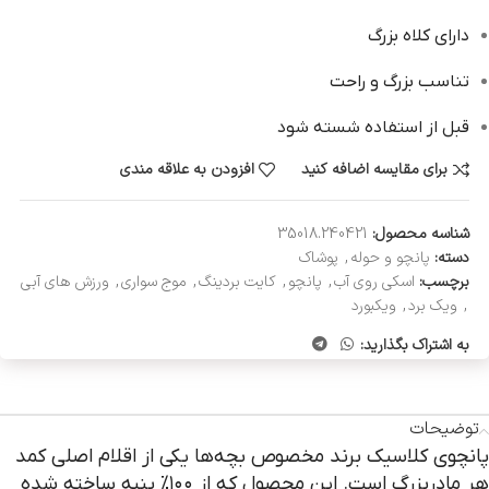
دارای کلاه بزرگ
تناسب بزرگ و راحت
قبل از استفاده شسته شود
برای مقایسه اضافه کنید
افزودن به علاقه مندی
شناسه محصول:
35018.240421
دسته:
پانچو و حوله
,
پوشاک
برچسب:
اسکی روی آب
,
پانچو
,
کایت بردینگ
,
موج سواری
,
ورزش های آبی
,
ویک برد
,
ویکبورد
به اشتراک بگذارید:
توضیحات
پانچوی کلاسیک برند مخصوص بچه‌ها یکی از اقلام اصلی کمد
هر مادربزرگ است. این محصول که از ۱۰۰٪ پنبه ساخته شده