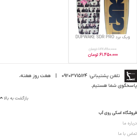
ویک برد DUPWAKE SDR PRO
122.890.000
تومان
61.450.000
تومان
تلفن پشتیبانی: 09203715124
|
هفت روز هفته،
پاسخگوی شما هستیم.
بازگشت به بالا
فروشگاه اسکی روی آب
درباره ما
تماس با ما