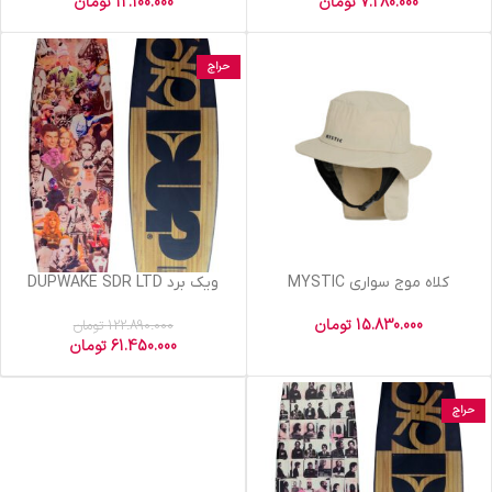
7.280.000
تومان
12.100.000
تومان
حراج
کلاه موج سواری MYSTIC
ویک برد DUPWAKE SDR LTD
15.830.000
تومان
122.890.000
تومان
61.450.000
تومان
حراج