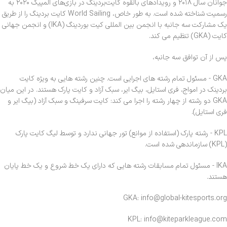
جوانان سال ۲۰۱۸ و رویدادهای بالقوه کایت‌بردینگ در بازی‌های المپیک ۲۰۲۰ به
رسمیت شناخته شده است. به طور خاص، World Sailing کایت بردینگ را از طریق
یک مشارکت سه جانبه با انجمن بین المللی کیت بوردینگ (IKA) و انجمن جهانی
کایت (GKA) تنظیم می کند.
پس از آن توافق سه جانبه،
GKA - مسئول تمام رشته های اجرایی است. چنین رشته هایی به ویژه کایت
بردینک در امواج، فری استایل، بیگ ایر، سبک آزاد و کایت پارک هستند. در این میان
GKA دو رشته از چهار رشته را اجرا می کند: کایت سرفینگ و سبک آزاد (بیگ ایر و
فری استایل).
KPL - رشته پارک (استفاده از موانع) تور جهانی ندارد و توسط لیگ کایت پارک
(KPL) سازماندهی شده است.
IKA - مسئول تمام مسابقات رشته هایی که دارای یک خط شروع و یک خط پایان
هستند.
GKA: info@global-kitesports.org
KPL: info@kiteparkleague.com