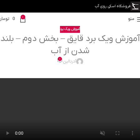
فروشگاه اسکی روی آب
0
منو
0
تومان
آموزش ویک برد
آموزش ویک برد قایق – بخش دوم – بلند
شدن از آب
0
آدرنالین