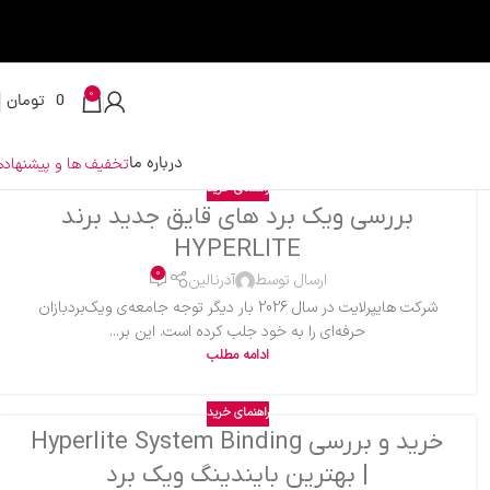
0
0
تومان
درباره ما
تخفیف ها و پیشنهاده
راهنمای خرید
بررسی ویک برد های قایق جدید برند
HYPERLITE
0
ارسال توسط
آدرنالین
شرکت هایپرلایت در سال 2026 بار دیگر توجه جامعه‌ی ویک‌بردبازان
حرفه‌ای را به خود جلب کرده است. این بر...
ادامه مطلب
راهنمای خرید
خرید و بررسی Hyperlite System Binding
| بهترین بایندینگ ویک برد